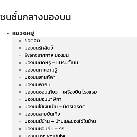
Skip
to
ชนชั้นกลางมองบน
content
หมวดหมู่
ยอดฮิต
มองบนรักสัตว์
Event เทศกาล มองบน
มองบนติดหรู – แบรนด์เนม
มองบนหาความรู้
มองบนสายกีฬา
มองบนพากิน
มองบนชอบเที่ยว – เครื่องบิน โรงแรม
มองบนชอบนาฬิกา
มองบนใช้เงินเป็น – บัตรเครดิต
มองบนสายบันเทิง
มองบนมีบ้าน – บ้านและของใช้ในบ้าน
มองบนชอบขับ – รถ
มองบน on youtube