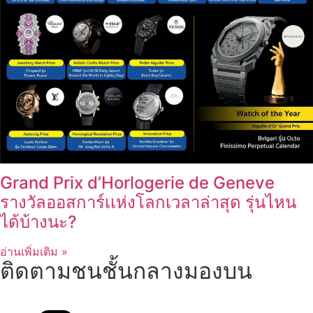
Grand Prix d’Horlogerie de Geneve
รางวัลออสการ์เเห่งโลกเวลาล่าสุด รุ่นไหน
ได้บ้างนะ?
อ่านเพิ่มเติม »
ติดตามชนชั้นกลางมองบน