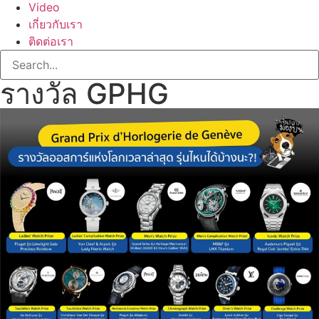
Video
เกี่ยวกับเรา
ติดต่อเรา
รางวัล GPHG