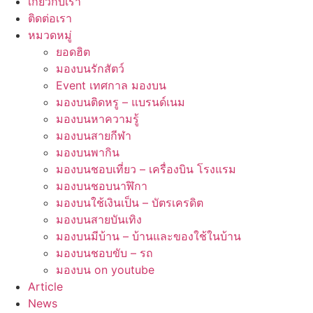
เกี่ยวกับเรา
ติดต่อเรา
หมวดหมู่
ยอดฮิต
มองบนรักสัตว์
Event เทศกาล มองบน
มองบนติดหรู – แบรนด์เนม
มองบนหาความรู้
มองบนสายกีฬา
มองบนพากิน
มองบนชอบเที่ยว – เครื่องบิน โรงแรม
มองบนชอบนาฬิกา
มองบนใช้เงินเป็น – บัตรเครดิต
มองบนสายบันเทิง
มองบนมีบ้าน – บ้านและของใช้ในบ้าน
มองบนชอบขับ – รถ
มองบน on youtube
Article
News