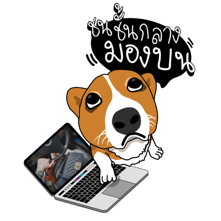
Skip
to
content