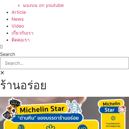
มองบน on youtube
Article
News
Video
เกี่ยวกับเรา
ติดต่อเรา
Search
ร้านอร่อย