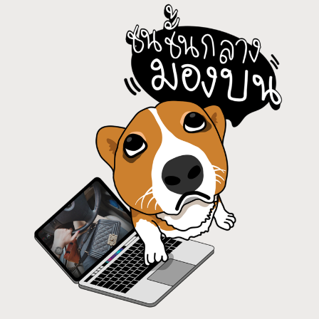
Skip
to
content