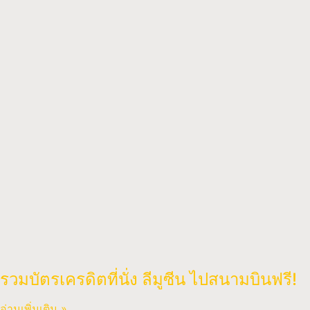
รวมบัตรเครดิตที่นั่ง ลีมูซีน ไปสนามบินฟรี!
อ่านเพิ่มเติม »