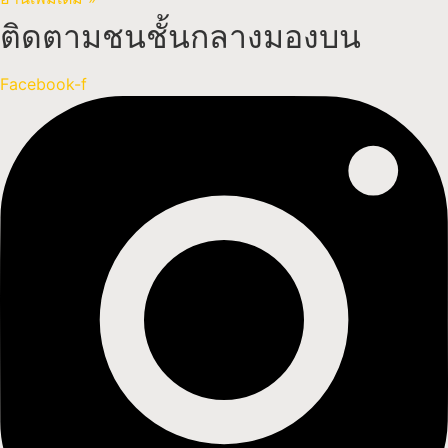
ติดตามชนชั้นกลางมองบน
Facebook-f