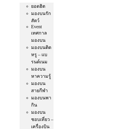
ยอดฮิต
มองบนรัก
สัตว์
Event
เทศกาล
มองบน
มองบนติด
หรู – แบ
รนด์เนม
มองบน
หาความรู้
มองบน
สายกีฬา
มองบนพา
กิน
มองบน
ชอบเที่ยว –
เครื่องบิน