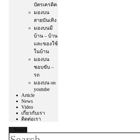
บัตรเครดิต
มองบน
สายบันเทิง
มองบนมี
บ้าน – บ้าน
และของใช้
ในบ้าน
มองบน
ชอบขับ –
รถ
มองบน on
youtube
Article
News
Video
เกี่ยวกับเรา
ติดต่อเรา
Search