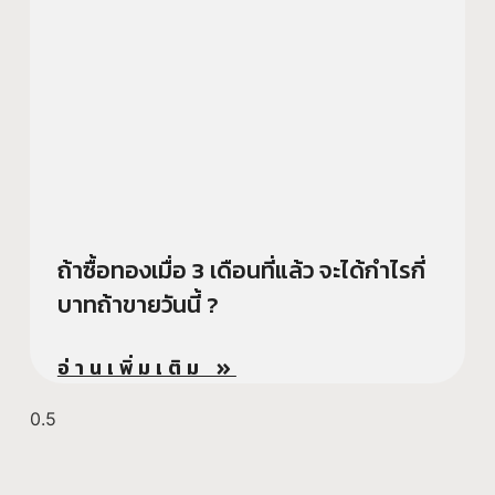
ถ้าซื้อทองเมื่อ 3 เดือนที่แล้ว จะได้กำไรกี่
บาทถ้าขายวันนี้ ?
อ่านเพิ่มเติม »