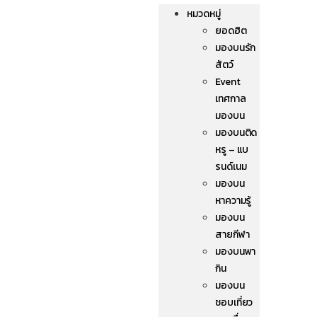
หมวดหมู่
ยอดฮิต
มองบนรัก
สัตว์
Event
เทศกาล
มองบน
มองบนติด
หรู – แบ
รนด์เนม
มองบน
หาความรู้
มองบน
สายกีฬา
มองบนพา
กิน
มองบน
ชอบเที่ยว