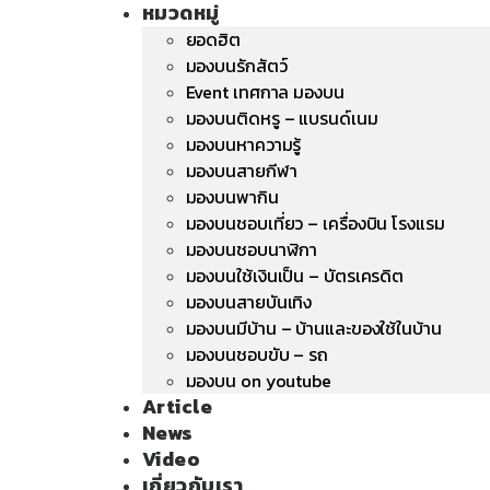
หมวดหมู่
ยอดฮิต
มองบนรักสัตว์
Event เทศกาล มองบน
มองบนติดหรู – แบรนด์เนม
มองบนหาความรู้
มองบนสายกีฬา
มองบนพากิน
มองบนชอบเที่ยว – เครื่องบิน โรงแรม
มองบนชอบนาฬิกา
มองบนใช้เงินเป็น – บัตรเครดิต
มองบนสายบันเทิง
มองบนมีบ้าน – บ้านและของใช้ในบ้าน
มองบนชอบขับ – รถ
มองบน on youtube
Article
News
Video
เกี่ยวกับเรา