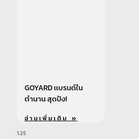
GOYARD เเบรนด์ใน
ตำนาน สุดปัง!
อ่านเพิ่มเติม »