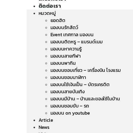
ติดต่อเรา
หมวดหมู่
ยอดฮิต
มองบนรักสัตว์
Event เทศกาล มองบน
มองบนติดหรู – แบรนด์เนม
มองบนหาความรู้
มองบนสายกีฬา
มองบนพากิน
มองบนชอบเที่ยว – เครื่องบิน โรงแรม
มองบนชอบนาฬิกา
มองบนใช้เงินเป็น – บัตรเครดิต
มองบนสายบันเทิง
มองบนมีบ้าน – บ้านและของใช้ในบ้าน
มองบนชอบขับ – รถ
มองบน on youtube
Article
News