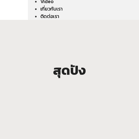
Video
เกี่ยวกับเรา
ติดต่อเรา
สุดปัง