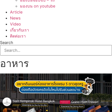
มองบนชอบขับ – รถ
มองบน on youtube
Article
News
Video
เกี่ยวกับเรา
ติดต่อเรา
Search
อาหาร