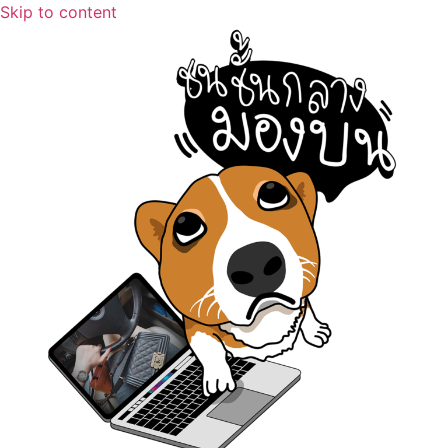
Skip to content