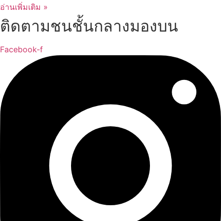
อ่านเพิ่มเติม »
ติดตามชนชั้นกลางมองบน
Facebook-f