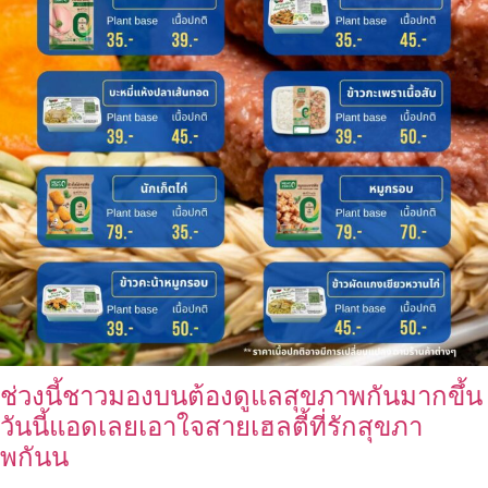
ช่วงนี้ชาวมองบนต้องดูแลสุขภาพกันมากขึ้น
วันนี้แอดเลยเอาใจสายเฮลตี้ที่รักสุขภา
พกันน