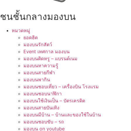
ชนชั้นกลางมองบน
หมวดหมู่
ยอดฮิต
มองบนรักสัตว์
Event เทศกาล มองบน
มองบนติดหรู – แบรนด์เนม
มองบนหาความรู้
มองบนสายกีฬา
มองบนพากิน
มองบนชอบเที่ยว – เครื่องบิน โรงแรม
มองบนชอบนาฬิกา
มองบนใช้เงินเป็น – บัตรเครดิต
มองบนสายบันเทิง
มองบนมีบ้าน – บ้านและของใช้ในบ้าน
มองบนชอบขับ – รถ
มองบน on youtube