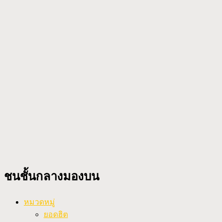
ชนชั้นกลางมองบน
หมวดหมู่
ยอดฮิต