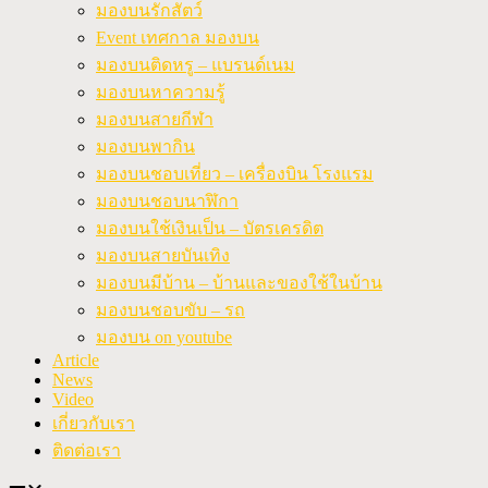
มองบนรักสัตว์
Event เทศกาล มองบน
มองบนติดหรู – แบรนด์เนม
มองบนหาความรู้
มองบนสายกีฬา
มองบนพากิน
มองบนชอบเที่ยว – เครื่องบิน โรงแรม
มองบนชอบนาฬิกา
มองบนใช้เงินเป็น – บัตรเครดิต
มองบนสายบันเทิง
มองบนมีบ้าน – บ้านและของใช้ในบ้าน
มองบนชอบขับ – รถ
มองบน on youtube
Article
News
Video
เกี่ยวกับเรา
ติดต่อเรา