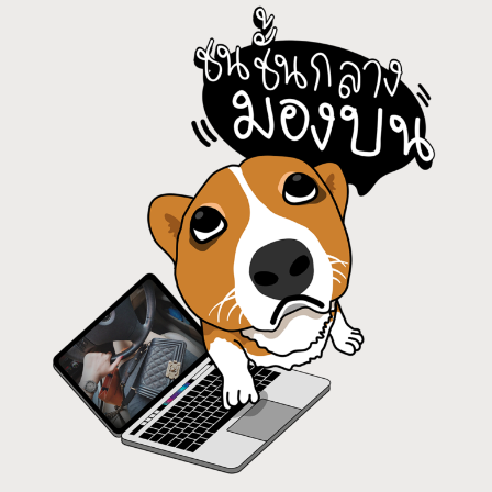
Skip
to
content