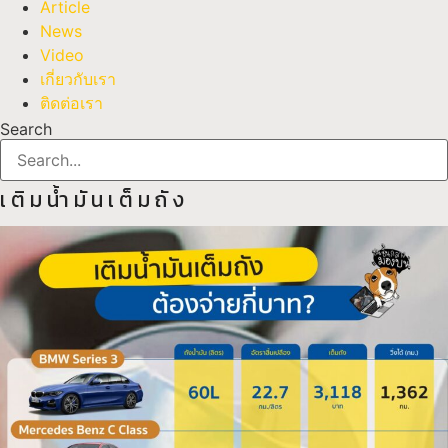
Article
News
Video
เกี่ยวกับเรา
ติดต่อเรา
Search
เติมน้ำมันเต็มถัง