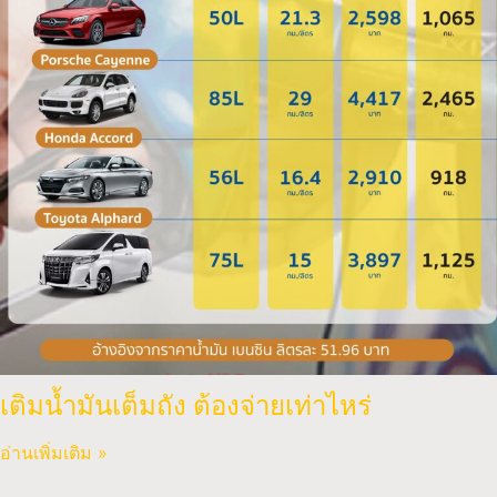
เติมน้ำมันเต็มถัง ต้องจ่ายเท่าไหร่
อ่านเพิ่มเติม »