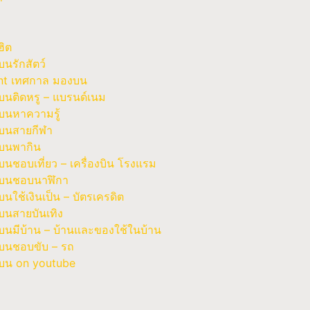
ฮิต
นรักสัตว์
nt เทศกาล มองบน
บนติดหรู – แบรนด์เนม
บนหาความรู้
บนสายกีฬา
บนพากิน
นชอบเที่ยว – เครื่องบิน โรงแรม
บนชอบนาฬิกา
นใช้เงินเป็น – บัตรเครดิต
บนสายบันเทิง
บนมีบ้าน – บ้านและของใช้ในบ้าน
บนชอบขับ – รถ
บน on youtube