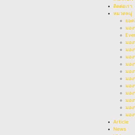
ติดต่อเรา
หมวดหมู่
ยอด
มองบ
Eve
มอง
มอง
มอง
มอง
มองบ
มอง
มองบ
มอง
มอง
มอง
มอง
Article
News