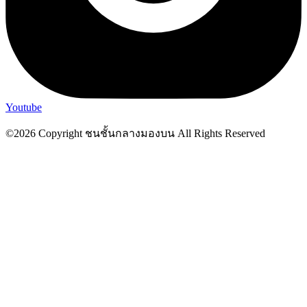
Youtube
©2026 Copyright ชนชั้นกลางมองบน All Rights Reserved