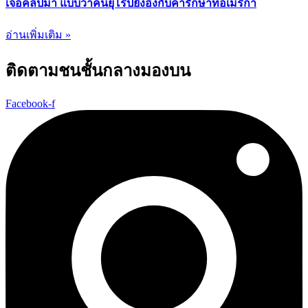
เจอคลิปมา แบบว่าคนยุโรปยังอึ้งกับค่ารักษาที่อเมริกา
อ่านเพิ่มเติม »
ติดตามชนชั้นกลางมองบน
Facebook-f