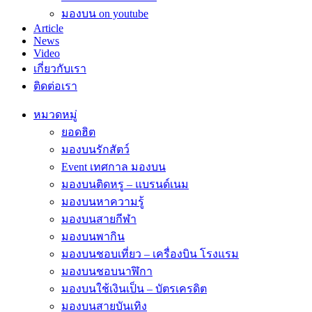
มองบน on youtube
Article
News
Video
เกี่ยวกับเรา
ติดต่อเรา
หมวดหมู่
ยอดฮิต
มองบนรักสัตว์
Event เทศกาล มองบน
มองบนติดหรู – แบรนด์เนม
มองบนหาความรู้
มองบนสายกีฬา
มองบนพากิน
มองบนชอบเที่ยว – เครื่องบิน โรงแรม
มองบนชอบนาฬิกา
มองบนใช้เงินเป็น – บัตรเครดิต
มองบนสายบันเทิง