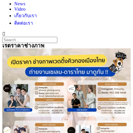
News
Video
เกี่ยวกับเรา
ติดต่อเรา
เรตราคาช่างภาพ