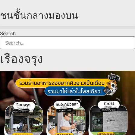
Skip
to
ชนชั้นกลางมองบน
content
Search
เรืองจรุง