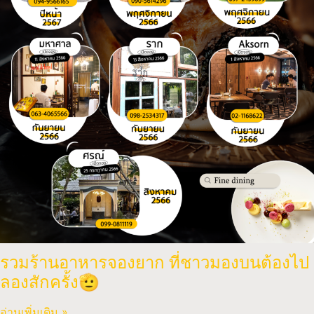
รวมร้านอาหารจองยาก ที่ชาวมองบนต้องไป
ลองสักครั้ง🫡
อ่านเพิ่มเติม »