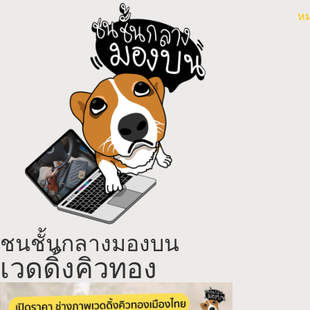
หม
ชนชั้นกลางมองบน
เวดดิ้งคิวทอง