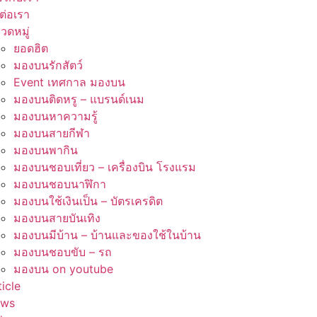
ต่อเรา
วดหมู่
ยอดฮิต
มองบนรักสัตว์
Event เทศกาล มองบน
มองบนติดหรู – แบรนด์เนม
มองบนหาความรู้
มองบนสายกีฬา
มองบนพากิน
มองบนชอบเที่ยว – เครื่องบิน โรงแรม
มองบนชอบนาฬิกา
มองบนใช้เงินเป็น – บัตรเครดิต
มองบนสายบันเทิง
มองบนมีบ้าน – บ้านและของใช้ในบ้าน
มองบนชอบขับ – รถ
มองบน on youtube
ticle
ws