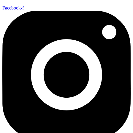
Facebook-f