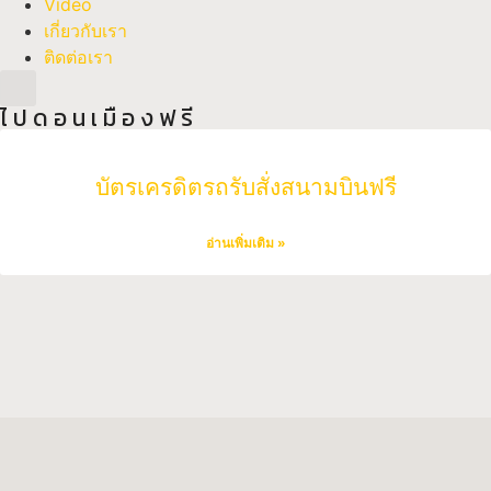
Video
เกี่ยวกับเรา
ติดต่อเรา
ไปดอนเมืองฟรี
บัตรเครดิตรถรับสั่งสนามบินฟรี
อ่านเพิ่มเติม »