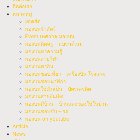
ติดต่อเรา
หมวดหมู่
ยอดฮิต
มองบนรักสัตว์
Event เทศกาล มองบน
มองบนติดหรู – แบรนด์เนม
มองบนหาความรู้
มองบนสายกีฬา
มองบนพากิน
มองบนชอบเที่ยว – เครื่องบิน โรงแรม
มองบนชอบนาฬิกา
มองบนใช้เงินเป็น – บัตรเครดิต
มองบนสายบันเทิง
มองบนมีบ้าน – บ้านและของใช้ในบ้าน
มองบนชอบขับ – รถ
มองบน on youtube
Article
News