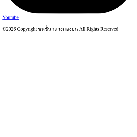
Youtube
©2026 Copyright ชนชั้นกลางมองบน All Rights Reserved