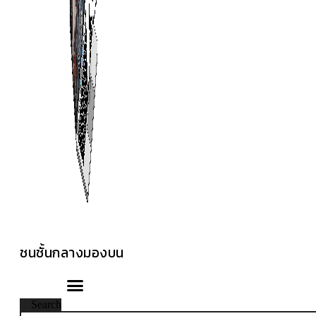
ชนชั้นกลางมองบน
Search