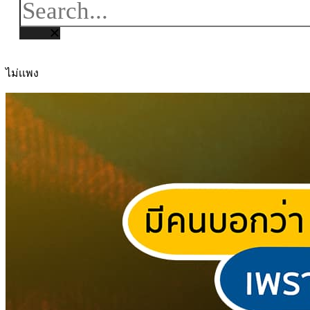
ไม่เเพง