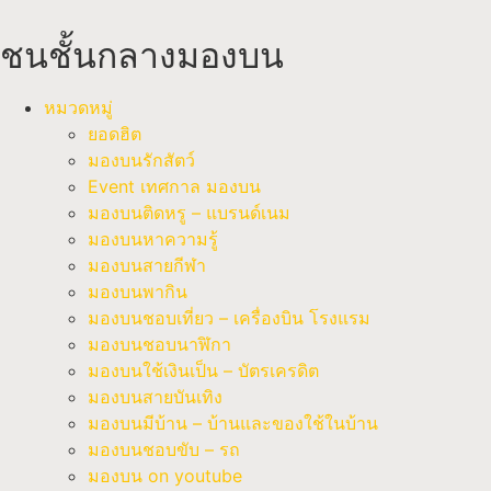
Skip
to
ชนชั้นกลางมองบน
content
หมวดหมู่
ยอดฮิต
มองบนรักสัตว์
Event เทศกาล มองบน
มองบนติดหรู – แบรนด์เนม
มองบนหาความรู้
มองบนสายกีฬา
มองบนพากิน
มองบนชอบเที่ยว – เครื่องบิน โรงแรม
มองบนชอบนาฬิกา
มองบนใช้เงินเป็น – บัตรเครดิต
มองบนสายบันเทิง
มองบนมีบ้าน – บ้านและของใช้ในบ้าน
มองบนชอบขับ – รถ
มองบน on youtube