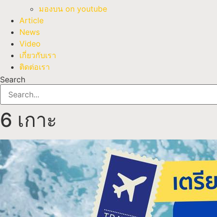
มองบน on youtube
Article
News
Video
เกี่ยวกับเรา
ติดต่อเรา
Search
6 เกาะ