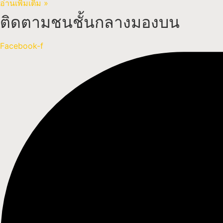
อ่านเพิ่มเติม »
ติดตามชนชั้นกลางมองบน
Facebook-f