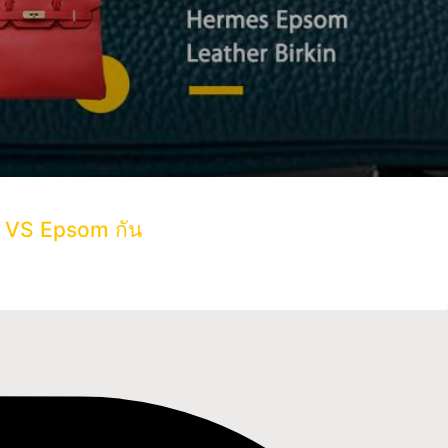
o VS Epsom กัน