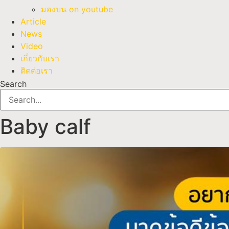
มองบน on youtube
Article
News
Video
เกี่ยวกับเรา
ติดต่อเรา
Search
Baby calf