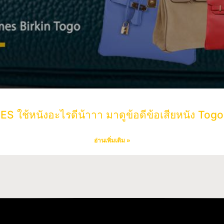
S ใช้หนังอะไรดีน้าาา มาดูข้อดีข้อเสียหนัง Tog
อ่านเพิ่มเติม »