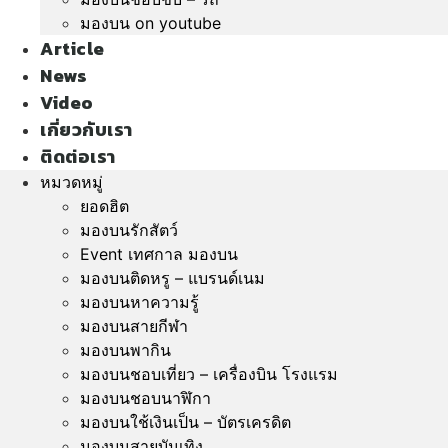
มองบน on youtube
Article
News
Video
เกี่ยวกับเรา
ติดต่อเรา
หมวดหมู่
ยอดฮิต
มองบนรักสัตว์
Event เทศกาล มองบน
มองบนติดหรู – แบรนด์เนม
มองบนหาความรู้
มองบนสายกีฬา
มองบนพากิน
มองบนชอบเที่ยว – เครื่องบิน โรงแรม
มองบนชอบนาฬิกา
มองบนใช้เงินเป็น – บัตรเครดิต
มองบนสายบันเทิง