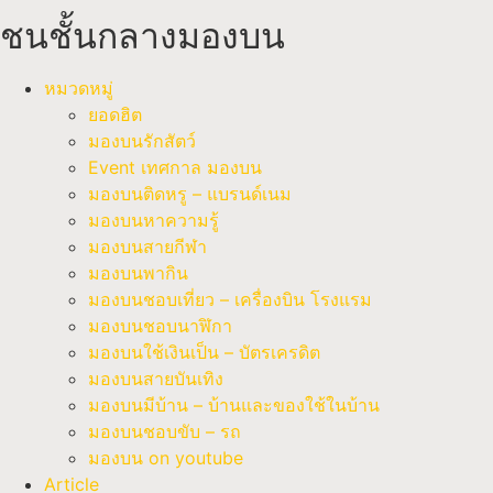
ชนชั้นกลางมองบน
หมวดหมู่
ยอดฮิต
มองบนรักสัตว์
Event เทศกาล มองบน
มองบนติดหรู – แบรนด์เนม
มองบนหาความรู้
มองบนสายกีฬา
มองบนพากิน
มองบนชอบเที่ยว – เครื่องบิน โรงแรม
มองบนชอบนาฬิกา
มองบนใช้เงินเป็น – บัตรเครดิต
มองบนสายบันเทิง
มองบนมีบ้าน – บ้านและของใช้ในบ้าน
มองบนชอบขับ – รถ
มองบน on youtube
Article