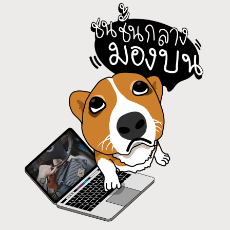
Skip
to
content