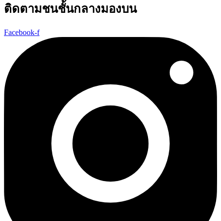
ติดตามชนชั้นกลางมองบน
Facebook-f