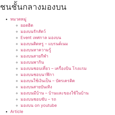
ชนชั้นกลางมองบน
หมวดหมู่
ยอดฮิต
มองบนรักสัตว์
Event เทศกาล มองบน
มองบนติดหรู – แบรนด์เนม
มองบนหาความรู้
มองบนสายกีฬา
มองบนพากิน
มองบนชอบเที่ยว – เครื่องบิน โรงแรม
มองบนชอบนาฬิกา
มองบนใช้เงินเป็น – บัตรเครดิต
มองบนสายบันเทิง
มองบนมีบ้าน – บ้านและของใช้ในบ้าน
มองบนชอบขับ – รถ
มองบน on youtube
Article