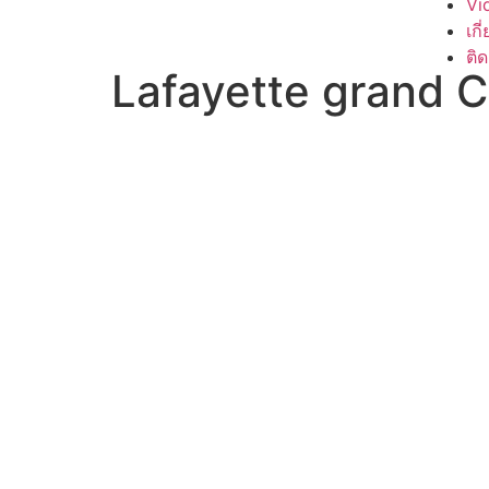
Vi
เกี
ติด
Lafayette grand 