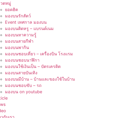
วดหมู่
ยอดฮิต
มองบนรักสัตว์
Event เทศกาล มองบน
มองบนติดหรู – แบรนด์เนม
มองบนหาความรู้
มองบนสายกีฬา
มองบนพากิน
มองบนชอบเที่ยว – เครื่องบิน โรงแรม
มองบนชอบนาฬิกา
มองบนใช้เงินเป็น – บัตรเครดิต
มองบนสายบันเทิง
มองบนมีบ้าน – บ้านและของใช้ในบ้าน
มองบนชอบขับ – รถ
มองบน on youtube
ticle
ws
deo
่ยวกับเรา