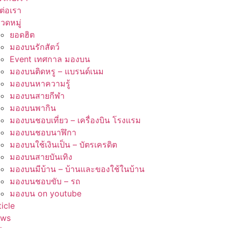
ต่อเรา
วดหมู่
ยอดฮิต
มองบนรักสัตว์
Event เทศกาล มองบน
มองบนติดหรู – แบรนด์เนม
มองบนหาความรู้
มองบนสายกีฬา
มองบนพากิน
มองบนชอบเที่ยว – เครื่องบิน โรงแรม
มองบนชอบนาฬิกา
มองบนใช้เงินเป็น – บัตรเครดิต
มองบนสายบันเทิง
มองบนมีบ้าน – บ้านและของใช้ในบ้าน
มองบนชอบขับ – รถ
มองบน on youtube
ticle
ws