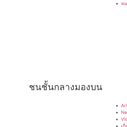
หม
ชนชั้นกลางมองบน
Ar
Ne
Vi
เกี