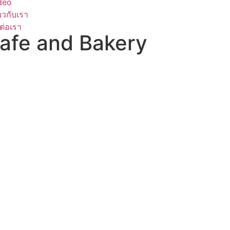
deo
่ยวกับเรา
ต่อเรา
Cafe and Bakery