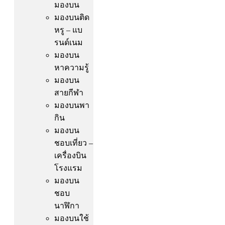
มองบน
มองบนติด
หรู – แบ
รนด์เนม
มองบน
หาความรู้
มองบน
สายกีฬา
มองบนพา
กิน
มองบน
ชอบเที่ยว –
เครื่องบิน
โรงแรม
มองบน
ชอบ
นาฬิกา
มองบนใช้