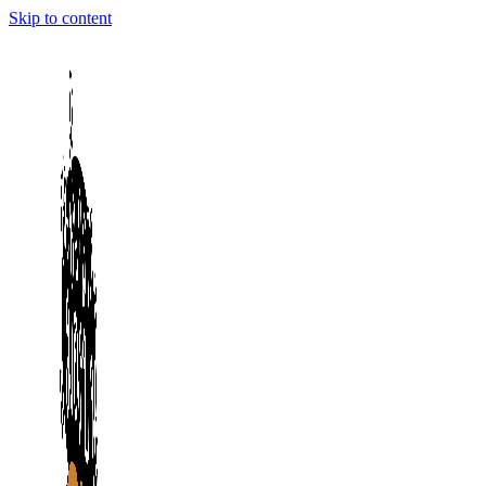
Skip to content