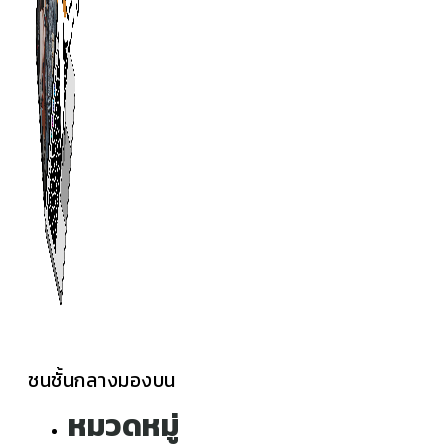
ชนชั้นกลางมองบน
หมวดหมู่