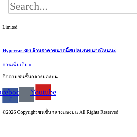
Limited
Hypercar 300 ล้านราคาขนาดนี้สเปคเเรงขนาดไหนนะ
อ่านเพิ่มเติม »
ติดตามชนชั้นกลางมองบน
acebook-
Youtube
f
©2026 Copyright ชนชั้นกลางมองบน All Rights Reserved