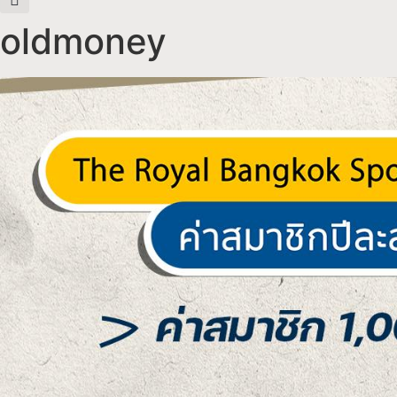
oldmoney