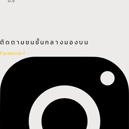
ติดตามชนชั้นกลางมองบน
Facebook-f