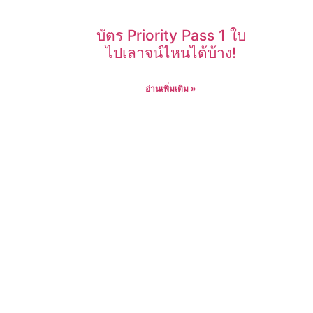
บัตร Priority Pass 1 ใบ
ไปเลาจน์ไหนได้บ้าง!
อ่านเพิ่มเติม »