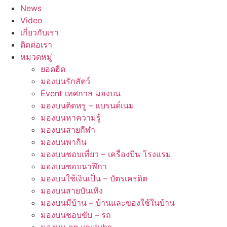
News
Video
เกี่ยวกับเรา
ติดต่อเรา
หมวดหมู่
ยอดฮิต
มองบนรักสัตว์
Event เทศกาล มองบน
มองบนติดหรู – แบรนด์เนม
มองบนหาความรู้
มองบนสายกีฬา
มองบนพากิน
มองบนชอบเที่ยว – เครื่องบิน โรงแรม
มองบนชอบนาฬิกา
มองบนใช้เงินเป็น – บัตรเครดิต
มองบนสายบันเทิง
มองบนมีบ้าน – บ้านและของใช้ในบ้าน
มองบนชอบขับ – รถ