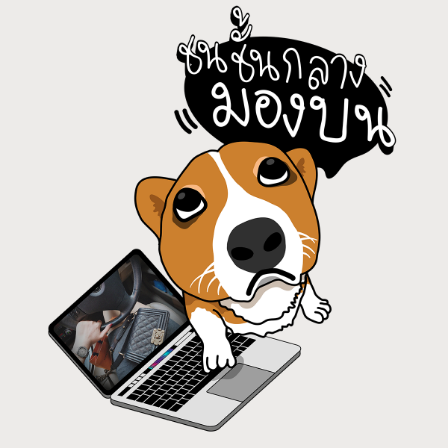
Skip
to
content