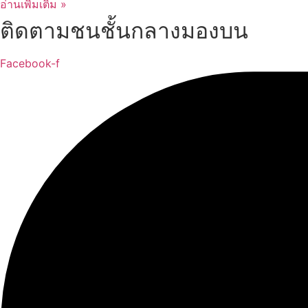
อ่านเพิ่มเติม »
ติดตามชนชั้นกลางมองบน
Facebook-f