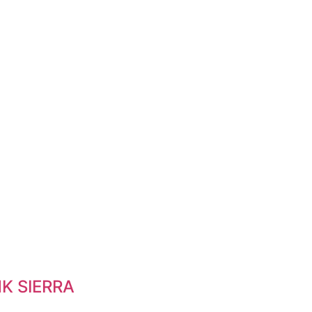
NK SIERRA