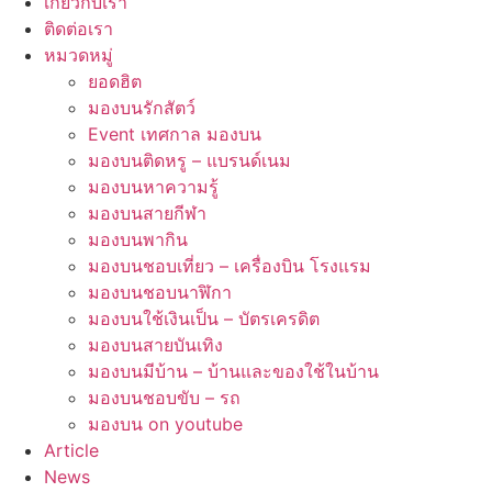
เกี่ยวกับเรา
ติดต่อเรา
หมวดหมู่
ยอดฮิต
มองบนรักสัตว์
Event เทศกาล มองบน
มองบนติดหรู – แบรนด์เนม
มองบนหาความรู้
มองบนสายกีฬา
มองบนพากิน
มองบนชอบเที่ยว – เครื่องบิน โรงแรม
มองบนชอบนาฬิกา
มองบนใช้เงินเป็น – บัตรเครดิต
มองบนสายบันเทิง
มองบนมีบ้าน – บ้านและของใช้ในบ้าน
มองบนชอบขับ – รถ
มองบน on youtube
Article
News