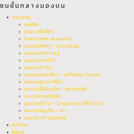
ชนชั้นกลางมองบน
หมวดหมู่
ยอดฮิต
มองบนรักสัตว์
Event เทศกาล มองบน
มองบนติดหรู – แบรนด์เนม
มองบนหาความรู้
มองบนสายกีฬา
มองบนพากิน
มองบนชอบเที่ยว – เครื่องบิน โรงแรม
มองบนชอบนาฬิกา
มองบนใช้เงินเป็น – บัตรเครดิต
มองบนสายบันเทิง
มองบนมีบ้าน – บ้านและของใช้ในบ้าน
มองบนชอบขับ – รถ
มองบน on youtube
Article
News