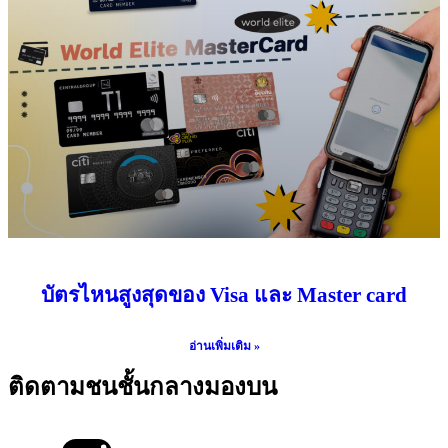
บัตรไหนสูงสุดของ Visa และ Master card
อ่านเพิ่มเติม »
ติดตามชนชั้นกลางมองบน