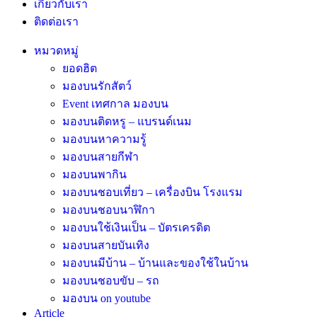
เกี่ยวกับเรา
ติดต่อเรา
หมวดหมู่
ยอดฮิต
มองบนรักสัตว์
Event เทศกาล มองบน
มองบนติดหรู – แบรนด์เนม
มองบนหาความรู้
มองบนสายกีฬา
มองบนพากิน
มองบนชอบเที่ยว – เครื่องบิน โรงแรม
มองบนชอบนาฬิกา
มองบนใช้เงินเป็น – บัตรเครดิต
มองบนสายบันเทิง
มองบนมีบ้าน – บ้านและของใช้ในบ้าน
มองบนชอบขับ – รถ
มองบน on youtube
Article