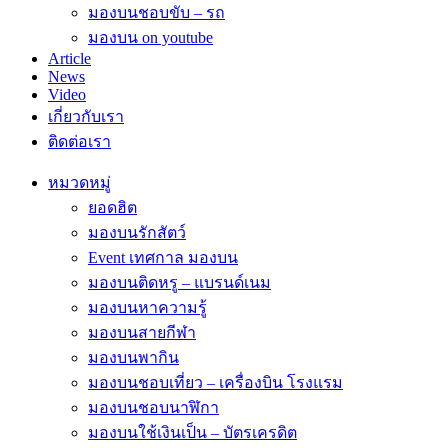
มองบนชอบขับ – รถ
มองบน on youtube
Article
News
Video
เกี่ยวกับเรา
ติดต่อเรา
หมวดหมู่
ยอดฮิต
มองบนรักสัตว์
Event เทศกาล มองบน
มองบนติดหรู – แบรนด์เนม
มองบนหาความรู้
มองบนสายกีฬา
มองบนพากิน
มองบนชอบเที่ยว – เครื่องบิน โรงแรม
มองบนชอบนาฬิกา
มองบนใช้เงินเป็น – บัตรเครดิต