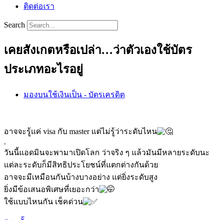
ติดต่อเรา
Search
เคยสังเกตหรือเปล่า…ว่าตัวเองใช้บัตร
ประเภทอะไรอยู่
มองบนใช้เงินเป็น - บัตรเครดิต
อาจจะรู้แค่ visa กับ master แต่ไม่รู้ว่าระดับไหน
.
วันนี้แอดมินจะพามาเปิดโลก ว่าจริง ๆ แล้วมันมีหลายระดับนะ
แต่ละระดับก็มีสิทธิประโยชน์ที่แตกต่างกันด้วย
อาจจะมีเหมือนกันบ้างบางอย่าง แต่ยิ่งระดับสูง
ยิ่งมีข้อเสนอพิเศษที่เยอะกว่า
ใช้แบบไหนกัน เช็คด่วน