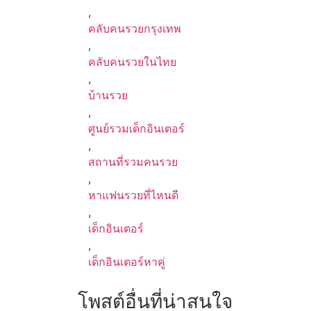
,
คลับคนรวยกรุงเทพ
,
คลับคนรวยในไทย
,
บ้านรวย
,
ศูนย์รวมเด็กอินเตอร์
,
สถานที่รวมคนรวย
,
หาแฟนรวยที่ไหนดี
,
เด็กอินเตอร์
,
เด็กอินเตอร์หาคู่
โพสต์อื่นที่น่าสนใจ